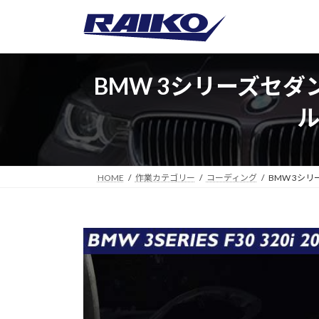
コ
ナ
ン
ビ
テ
ゲ
ン
ー
ツ
シ
BMW 3シリーズセダン
へ
ョ
ス
ン
キ
に
ッ
移
プ
動
HOME
作業カテゴリー
コーディング
BMW 3シ