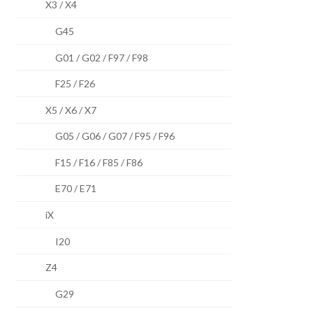
X3 / X4
G45
G01 / G02 / F97 / F98
F25 / F26
X5 / X6 / X7
G05 / G06 / G07 / F95 / F96
F15 / F16 / F85 / F86
E70 / E71
iX
I20
Z4
G29