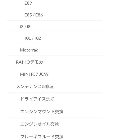
E89
E85 / E86
i3 / i8
I01 / I02
Motorrad
RAIKOデモカー
MINI F57 JCW
メンテナンス&修理
ドライアイス洗浄
エンジンマウント交換
エンジンオイル交換
ブレーキフルード交換