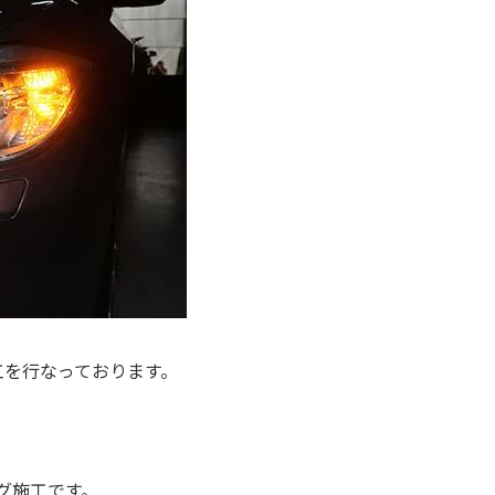
工を行なっております。
グ施工です。