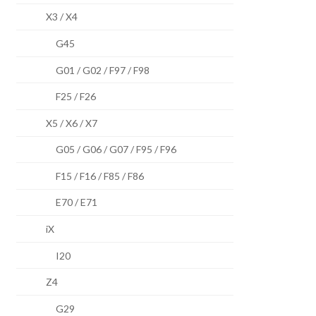
X3 / X4
G45
G01 / G02 / F97 / F98
F25 / F26
X5 / X6 / X7
G05 / G06 / G07 / F95 / F96
F15 / F16 / F85 / F86
E70 / E71
iX
I20
Z4
G29