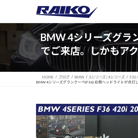
コ
ナ
ン
ビ
テ
ゲ
ン
ー
ツ
シ
BMW 4シリーズグラ
へ
ョ
でご来店。しかもア
ス
ン
キ
に
ッ
移
プ
動
HOME
ブログ
BMW
3シリーズ / 4シリーズ
F32 /
BMW 4シリーズグランクーペ(F36) 右側ヘッドライト