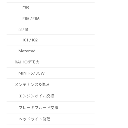
E89
E85 / E86
i3 / i8
I01 / I02
Motorrad
RAIKOデモカー
MINI F57 JCW
メンテナンス&修理
エンジンオイル交換
ブレーキフルード交換
ヘッドライト修理