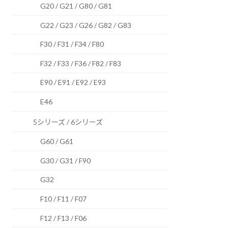
G20 / G21 / G80 / G81
G22 / G23 / G26 / G82 / G83
F30 / F31 / F34 / F80
F32 / F33 / F36 / F82 / F83
E90 / E91 / E92 / E93
E46
5シリーズ / 6シリーズ
G60 / G61
G30 / G31 / F90
G32
F10 / F11 / F07
F12 / F13 / F06