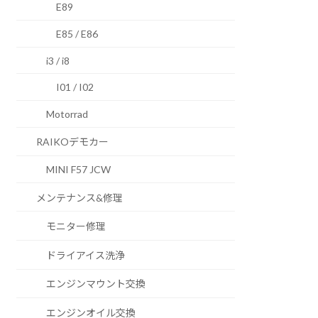
E89
E85 / E86
i3 / i8
I01 / I02
Motorrad
RAIKOデモカー
MINI F57 JCW
メンテナンス&修理
モニター修理
ドライアイス洗浄
エンジンマウント交換
エンジンオイル交換