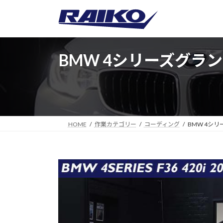
コ
ナ
ン
ビ
テ
ゲ
ン
ー
ツ
シ
BMW 4シリーズグラン
へ
ョ
ス
ン
キ
に
ッ
移
プ
動
HOME
作業カテゴリー
コーディング
BMW 4シリ