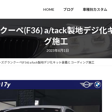
HOME
ブログ
車種別カスタム
クーペ(F36) a/tack製地デ
グ施工
2023年8月1日
ーズグランクーペ(F36) a/tack製地デジ化キット装着とコーディング施工