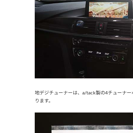
地デジチューナーは、a/tack製の4チューナー
ります。