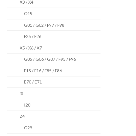
X3 / X4
G45
G01 / G02 / F97 / F98
F25 / F26
X5 / X6 / X7
G05 / G06 / G07 / F95 / F96
F15 / F16 / F85 / F86
E70 / E71
iX
I20
Z4
G29