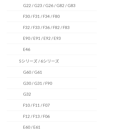
G22 / G23 / G26 / G82 / G83
F30 / F31 / F34 / F80
F32 / F33 / F36 / F82 / F83
E90 / E91 / E92 / E93
E46
5シリーズ / 6シリーズ
G60 / G61
G30 / G31 / F90
G32
F10 / F11 / F07
F12 / F13 / F06
E60 / E61