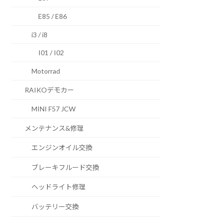
E85 / E86
i3 / i8
I01 / I02
Motorrad
RAIKOデモカー
MINI F57 JCW
メンテナンス&修理
エンジンオイル交換
ブレーキフルード交換
ヘッドライト修理
バッテリー交換