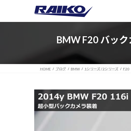
コ
ナ
ン
ビ
テ
ゲ
ン
ー
ツ
シ
BMW F20 バ
へ
ョ
ス
ン
キ
に
ッ
移
プ
動
HOME
ブログ
BMW
1シリーズ / 2シリーズ
F20