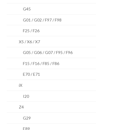
G45
G01 / G02 / F97 / F98
F25 / F26
X5 / X6 / X7
G05 / G06 / G07 / F95 / F96
F15 / F16 / F85 / F86
E70 / E71
iX
I20
Z4
G29
E89