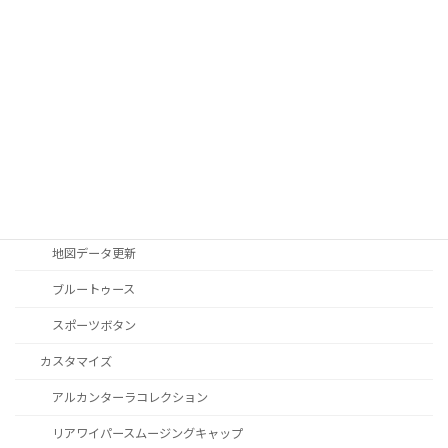
エキサイトメントパッケージ
ドア内張りアンビエントライト
液晶メーター
オートライトセンサー
Apple Car Play
CD / DVDスロット
オーディオ
地図データ更新
ブルートゥース
スポーツボタン
カスタマイズ
アルカンターラコレクション
リアワイパースムージングキャップ