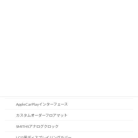
液晶メーター
オートライトセンサー
Apple Car Play
CD / DVDスロット
オーディオ
地図データ更新
ブルートゥース
スポーツボタン
カスタマイズ
AppleCarPlayインターフェース
カスタムオーダーフロアマット
SMITHSアナログクロック
LCI2風ディスプレイリングカバー