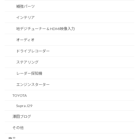
補強パーツ
インテリア
地デジチューナー & HDMI映像入力
オーディオ
ドライブレコーダー
ステアリング
レーダー探知機
エンジンスターター
TOYOTA
Supra J29
澤田ブログ
その他
商品