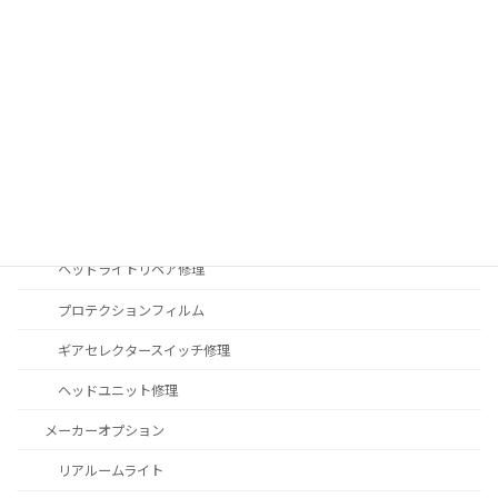
エンジンマウント交換
エンジンオイル交換
ブレーキフルード交換
ヘッドライト修理
バッテリー交換
車検整備
ヘッドライトリペア修理
プロテクションフィルム
ギアセレクタースイッチ修理
ヘッドユニット修理
メーカーオプション
リアルームライト