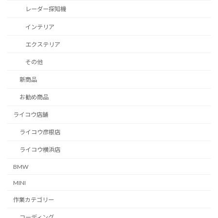
レーダー探知機
インテリア
エクステリア
その他
新商品
お勧め商品
ライコウ店舗
ライコウ彦根店
ライコウ横浜店
BMW
MINI
作業カテゴリー
コーディング