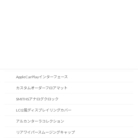
CD / DVDスロット
オーディオ
地図データ更新
ブルートゥース
スポーツボタン
カスタマイズ
AppleCarPlayインターフェース
カスタムオーダーフロアマット
SMITHSアナログクロック
LCI2風ディスプレイリングカバー
アルカンターラコレクション
リアワイパースムージングキャップ