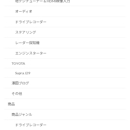
地デジチューナー & HDMI映像入力
オーディオ
ドライブレコーダー
ステアリング
レーダー探知機
エンジンスターター
TOYOTA
Supra J29
澤田ブログ
その他
商品
商品ジャンル
ドライブレコーダー