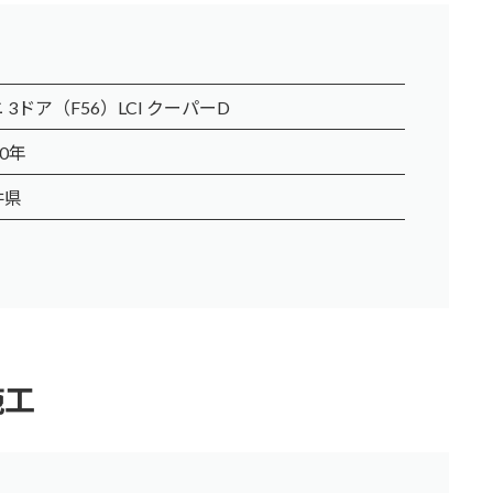
 3ドア（F56）LCI クーパーD
20年
井県
施工