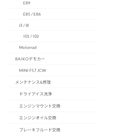
E89
E85 / E86
i3 / i8
I01 / I02
Motorrad
RAIKOデモカー
MINI F57 JCW
メンテナンス&修理
ドライアイス洗浄
エンジンマウント交換
エンジンオイル交換
ブレーキフルード交換