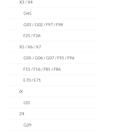
X3 / X4
G45
G01 / G02 / F97 / F98
F25 / F26
X5 / X6 / X7
G05 / G06 / G07 / F95 / F96
F15 / F16 / F85 / F86
E70 / E71
iX
I20
Z4
G29