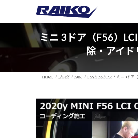
コ
ナ
ン
ビ
テ
ゲ
ン
ー
ツ
シ
ミニ 3ドア（F56）
へ
ョ
除・アイド
ス
ン
キ
に
ッ
移
プ
動
HOME
ブログ
MINI
F55 / F56 / F57
ミニ 3ドア